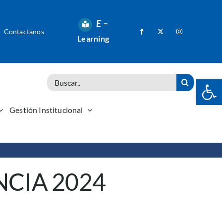
E –
Contactanos
Learning
Abrir 
Search
for:
Gestión Institucional
NCIA 2024