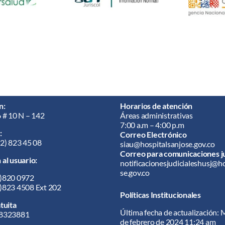
n:
Horarios de atención
6 # 10 N – 142
Áreas administrativas
7:00 a.m – 4:00 p.m
:
Correo Electrónico
02) 823 45 08
siau@hospitalsanjose.gov.co
Correo para comunicaciones ju
al usuario:
notificacionesjudicialeshusj@h
se.gov.co
)820 0972
)823 4508 Ext 202
Políticas Institucionales
tuita
Última fecha de actualización: 
 8323881
de febrero de 2024 11:24 am