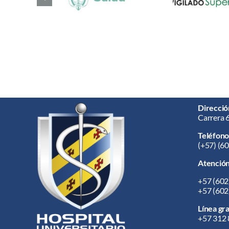
Direcció
Carrera 
Teléfono
(+57) (6
Atención 
+57
(602
+57
(602
Línea gra
+57 312