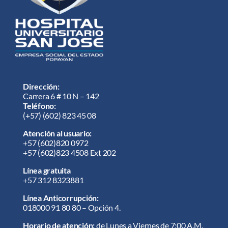
Dirección:
Carrera 6 # 10 N – 142
Teléfono:
(+57) (602) 823 45 08
Atención al usuario:
+57
(602)820 0972
+57
(602)823 4508 Ext 202
Línea gratuita
+57 312 8323881
Línea Anticorrupción:
018000 91 80 80 – Opción 4.
Horario de atención:
de Lunes a Viernes de 7:00 A.M.