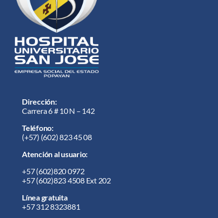
Dirección:
Carrera 6 # 10 N – 142
Teléfono:
(+57) (602) 823 45 08
Atención al usuario:
+57
(602)820 0972
+57
(602)823 4508 Ext 202
Línea gratuita
+57 312 8323881