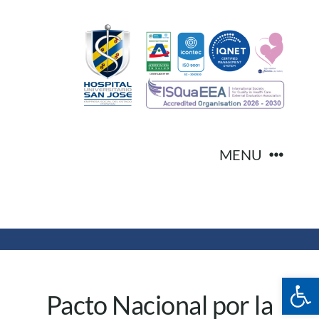
Skip
to
content
MENU
Inicio
Transparencia
Abrir 
Pacto Nacional por la
Participa