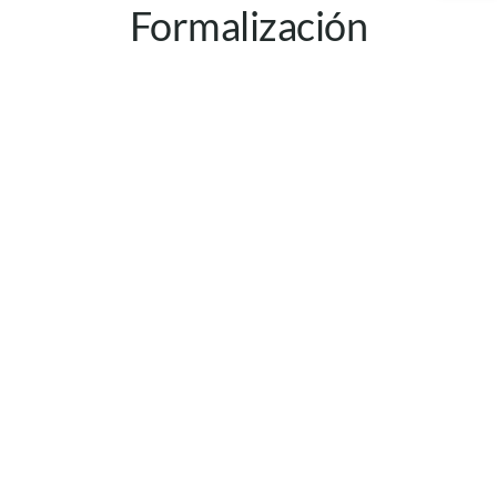
Formalización
Servicios
Atención a la ciudadania
Gestión Institucional
Gestión del Conocimiento
Prensa