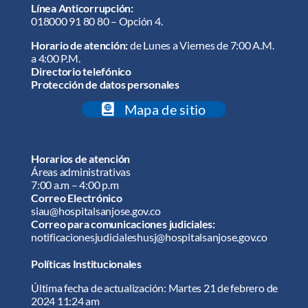
Línea Anticorrupción:
018000 91 80 80 – Opción 4.
Horario de atención:
de Lunes a Viernes de 7:00 A.M.
a 4:00 P.M.
Directorio telefónico
Protección de datos personales
Mapa de sitio
Horarios de atención
Áreas administrativas
7:00 a.m – 4:00 p.m
Correo Electrónico
siau@hospitalsanjose.gov.co
Correo para comunicaciones judiciales:
notificacionesjudicialeshusj@hospitalsanjose.gov.co
Políticas Institucionales
Última fecha de actualización: Martes 21 de febrero de
2024 11:24 am