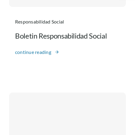
Servicios
Responsabilidad Social
Atención a la ciudadania
Boletin Responsabilidad Social
continue reading
Gestión Institucional
Gestión del Conocimiento
Prensa