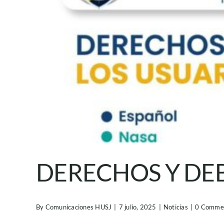
DERECHOS Y DEB
By
Comunicaciones HUSJ
|
7 julio, 2025
|
Noticias
|
0 Comme