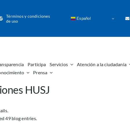
Términos y condiciones
Español
de uso
ansparencia
Participa
Servicios
Atención a la ciudadania
onocimiento
Prensa
iones HUSJ
ails.
d 49 blog entries.