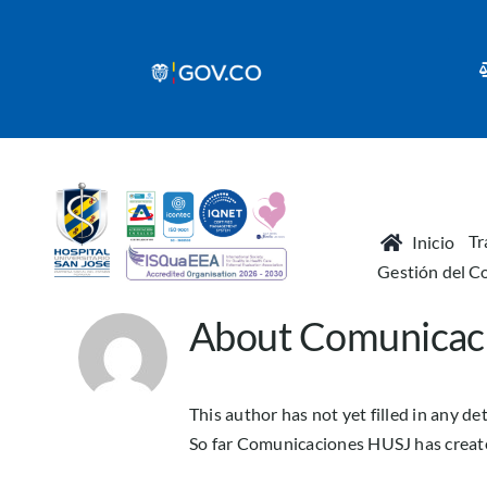
Skip
to
content
Tr
Inicio
Gestión del C
About
Comunicac
This author has not yet filled in any det
So far Comunicaciones HUSJ has create