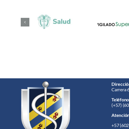
Direcció
Carrera 
Teléfono
(+57) (6
Atención 
+57
(602