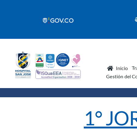
Skip
to
content
Tr
Inicio
Gestión del C
1° J