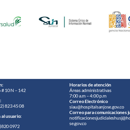
n:
Horarios de atención
6 # 10 N – 142
Áreas administrativas
7:00 a.m – 4:00 p.m
:
Correo Electrónico
02) 823 45 08
siau@hospitalsanjose.gov.co
Correo para comunicaciones ju
al usuario:
notificacionesjudicialeshusj@h
se.gov.co
)820 0972